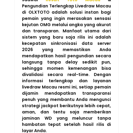
Pengundian Terlengkap Livedraw Macau
di OLXTOTO adalah solusi instan bagi
pemain yang ingin merasakan sensasi
kejutan OMG melalui angka yang akurat
dan transparan. Manfaat utama dari
sistem yang baru saja rilis ini adalah
kecepatan sinkronisasi data server
2026 yang memastikan Anda
mendapatkan hasil pengundian secara
langsung tanpa delay sedikit pun,
sehingga momen kemenangan bisa
divalidasi secara real-time. Dengan
informasi terlengkap dan layanan
livedraw Macau resmi ini, setiap pemain
dijamin mendapatkan transparansi
penuh yang membantu Anda mengunci
strategi jackpot berikutnya lebih cepat,
aman, dan tentu saja memberikan
jaminan WD yang meluncur tanpa
hambatan tepat setelah hasil rilis di
layar Anda.