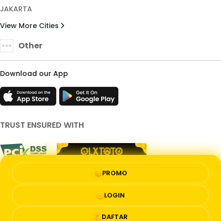
JAKARTA
View More Cities
Other
Download our App
TRUST ENSURED WITH
PROMO
Copyright © 2026 OLXTOTO
LOGIN
Terms & Conditions
Privacy Policy
About Us
Contact Us
DAFTAR