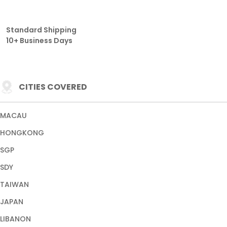
Standard Shipping
10+ Business Days
CITIES COVERED
MACAU
HONGKONG
SGP
SDY
TAIWAN
JAPAN
LIBANON