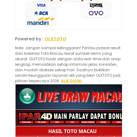
Powered by :
OLXTOTO
Note: Jangan sampai ketinggalan! Pantau jadwal result
dan livedraw Toto Macau lewat sumber resmi yang
akurat. OLXTOTO hadir dengan data real-time dan arsip
lengkap, memastikan setiap informasi jelas, konsisten,
dan mudah diakses setiap hari. Saatnya buktikan
sendiri keunggulan layanan elit yang bikin OLXTOTO jadi
pilihan terpercaya 2026.
KLIK DISINI
.