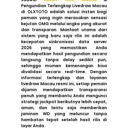
Pengundian Terlengkap Livedraw Macau
di OLXTOTO adalah solusi instan bagi
pemain yang ingin merasakan sensasi
kejutan OMG melalui angka yang akurat
dan transparan. Manfaat utama dari
sistem yang baru saja rilis ini adalah
kecepatan sinkronisasi data server
2026 yang memastikan Anda
mendapatkan hasil pengundian secara
langsung tanpa delay sedikit pun,
sehingga momen kemenangan bisa
divalidasi secara real-time. Dengan
informasi terlengkap dan layanan
livedraw Macau resmi ini, setiap pemain
dijamin mendapatkan transparansi
penuh yang membantu Anda mengunci
strategi jackpot berikutnya lebih cepat,
aman, dan tentu saja memberikan
jaminan WD yang meluncur tanpa
hambatan tepat setelah hasil rilis di
layar Anda.