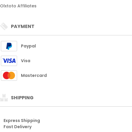
Olxtoto Affiliates
PAYMENT
Paypal
Visa
Mastercard
SHIPPING
Express Shipping
Fast Delivery