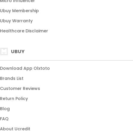
Micro Influencer
Ubuy Membership
Ubuy Warranty
Healthcare Disclaimer
UBUY
Download App Olxtoto
Brands List
Customer Reviews
Return Policy
Blog
FAQ
About Ucredit