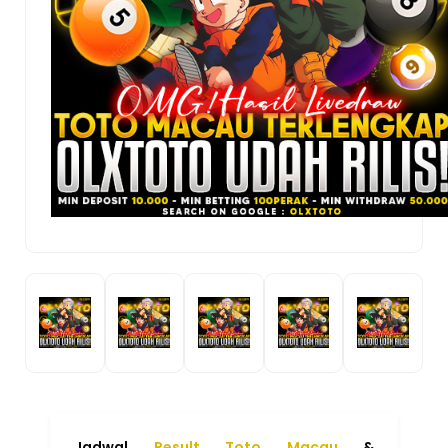
Jadwal
Result Toto Macau
&